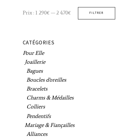
Prix
Prix
Prix :
1 290€
—
2 470€
FILTRER
min
max
CATÉGORIES
Pour Elle
Joaillerie
Bagues
Boucles d'oreilles
Bracelets
Charms & Médailles
Colliers
Pendentifs
Mariage & Fiançailles
Alliances