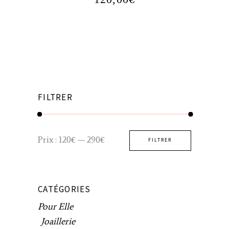
FILTRER
Prix
Prix
Prix :
120€
—
290€
FILTRER
min
max
CATÉGORIES
Pour Elle
Joaillerie