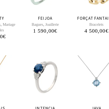
TY
FEIJOA
FORÇAT FANTAI
,
,
s
Mariage
Bagues
Joaillerie
Bracelets
1 590,00
€
4 500,00
€
les
00
€
SIS
INTENCIA
JAVA