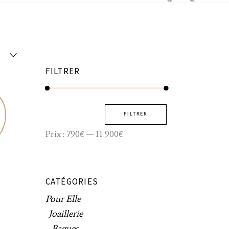
FILTRER
Prix
Prix
FILTRER
min
max
Prix :
790€
—
11 900€
CATÉGORIES
Pour Elle
Joaillerie
Bagues