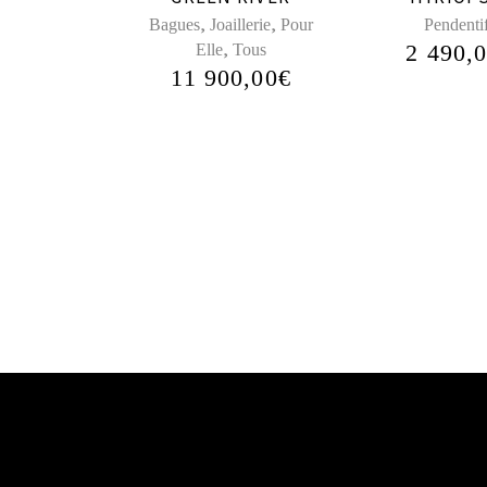
,
,
Bagues
Joaillerie
Pour
Pendenti
,
2 490,
Elle
Tous
11 900,00
€