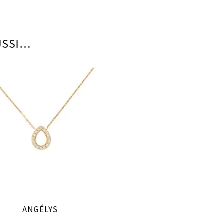
USSI…
ANGÉLYS