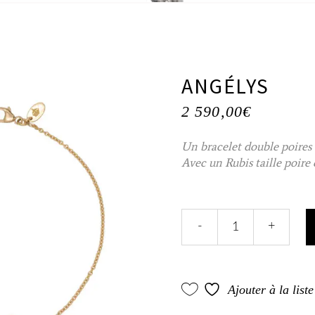
ANGÉLYS
2 590,00
€
Un bracelet double poires
Avec un Rubis taille poire
Angélys
-
+
quantity
Ajouter à la list