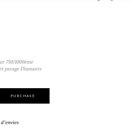
 or 750/1000ème
 et pavage Diamants
PURCHASE
e d’envies