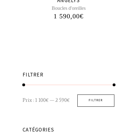
ANGÉLYS
Boucles d'oreilles
1 590,00
€
FILTRER
Prix
Prix
Prix :
1 100€
—
2 590€
FILTRER
min
max
CATÉGORIES