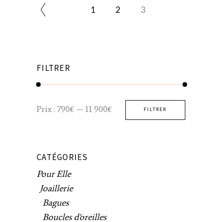
1
2
3
FILTRER
Prix
Prix
Prix :
790€
—
11 900€
FILTRER
min
max
CATÉGORIES
Pour Elle
Joaillerie
Bagues
Boucles d'oreilles